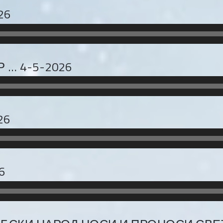
26
 … 4-5-2026
26
6