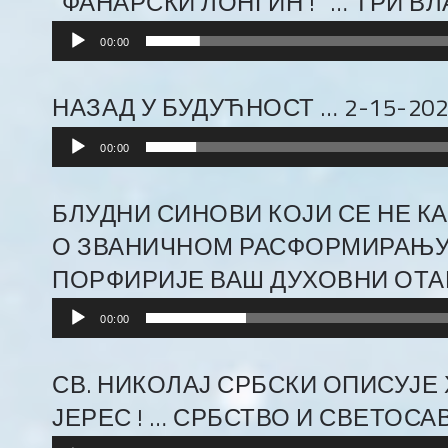
“ФАНАРСКИ ЛОНГИН !” … ТРИ ВЛА
Audio
00:00
Player
НАЗАД У БУДУЋНОСТ … 2-15-202
Audio
00:00
Player
БЛУДНИ СИНОВИ КОЈИ СЕ НЕ К
О ЗВАНИЧНОМ РАСФОРМИРАЊУ С
ПОРФИРИЈЕ ВАШ ДУХОВНИ ОТАЦ, 
Audio
00:00
Player
СВ. НИКОЛАЈ СРБСКИ ОПИСУЈЕ 
ЈЕРЕС ! … СРБСТВО И СВЕТОСАВ
Audio